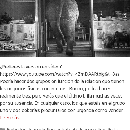
¿Prefieres la versión en vídeo?
https://www.youtube.com/watch?v=4ZmDAARtbig&t=83s
Podría hacer dos grupos en función de la relación que tienen
los negocios físicos con internet. Bueno, podría hacer
realmente tres, pero verás que el último brilla muchas veces
por su ausencia. En cualquier caso, los que estéis en el grupo
uno y dos deberíais preguntaros con urgencia cómo vender …
Leer más
Categorías
Embudos de marketing
,
estrategia de marketing digital
,