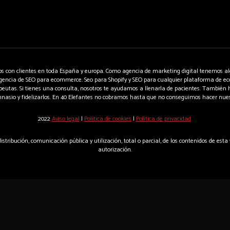
s con clientes en toda España y europa. Como agencia de marketing digital tenemos al
encia de SEO para ecommerce. Seo para Shopify y SEO para cualquier plataforma de ec
apeutas. Si tienes una consulta, nosotros te ayudamos a llenarla de pacientes. Tambié
nasio y fidelizarlos. En 40 Elefantes no cobramos hasta que no conseguimos hacer nues
2022
Aviso legal
|
Política de cookies
|
Política de privacidad
stribución, comunicación pública y utilización, total o parcial, de los contenidos de esta
autorización.