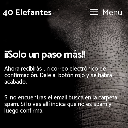
40 Elefantes
Menú
¡¡Solo un paso más!!
Ahora recibirás un correo electrónico de
confirmación. Dale al botón rojo y se habrá
acabado.
Si no encuentras el email busca en la carpeta
spam. Si lo ves allí indica que no es spam y
luego confirma.