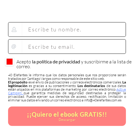
Acepto
la política de privacidad
y suscribirme a la lista de
correo.
40 Elefantes le informa que los datos personales que nos proporcione serán
tratados por Santiago Vargas como responsable de este sitio web.
El propósito
es el envío de publicaciones y correos electrónicos comerciales.
La
legitimación
es gracias a su consentimiento.
Los destinatarios
de sus datos
están alojados en mis plataformas de marketing por correo electrónico
Active
Campign
que garantiza medidas de seguridad destinadas a proteger la
privacidad. Puede ejercer sus derechos de acceso, rectificación, limitación o
eliminar sus datos enviando un correo electrónico a info@40elefantes.com.es
¡¡Quiero el ebook GRATIS!!
Descargar