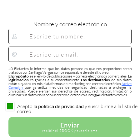
Nombre y correo electrónico
40 Elefantes le informa que los datos personales que nos proporcione serán
tratados por Santiago Vargas como responsable de este sitio web.
El propósito
es el envío de publicaciones y correos electrónicos comerciales.
La
legitimación
es gracias a su consentimiento.
Los destinatarios
de sus datos
están alojados en mis plataformas de marketing por correo electrónico
Active
Campign
que garantiza medidas de seguridad destinadas a proteger la
privacidad. Puede ejercer sus derechos de acceso, rectificación, limitación o
eliminar sus datos enviando un correo electrónico a info@40elefantes.com.es
Acepto
la política de privacidad
y suscribirme a la lista de
correo.
Enviar
recibir el EBOOK y suscribirme