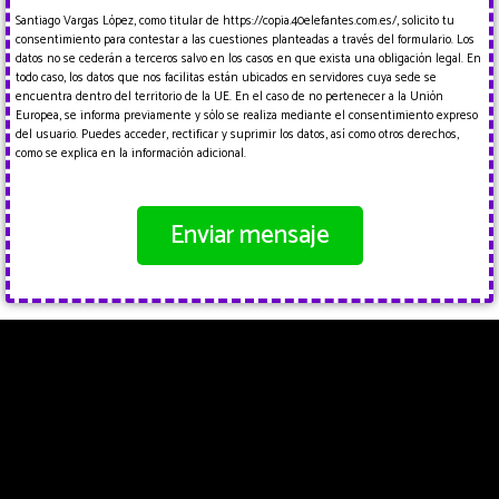
Santiago Vargas López, como titular de https://copia.40elefantes.com.es/, solicito tu
consentimiento para contestar a las cuestiones planteadas a través del formulario. Los
datos no se cederán a terceros salvo en los casos en que exista una obligación legal. En
todo caso, los datos que nos facilitas están ubicados en servidores cuya sede se
encuentra dentro del territorio de la UE. En el caso de no pertenecer a la Unión
Europea, se informa previamente y sólo se realiza mediante el consentimiento expreso
del usuario. Puedes acceder, rectificar y suprimir los datos, así como otros derechos,
como se explica en la información adicional.
Enviar mensaje