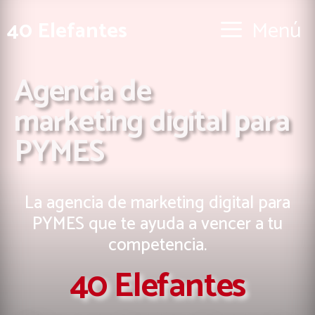
40 Elefantes
Menú
Agencia de
marketing digital para
PYMES
La agencia de marketing digital para
PYMES que te ayuda a vencer a tu
competencia.
40 Elefantes